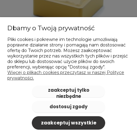
Dbamy o Twoją prywatność
Pliki cookies i pokrewne im technologie umożliwiają
poprawne działanie strony i pomagają nam dostosować
ofertę do Twoich potrzeb. Możesz zaakceptować
wykorzystanie przez nas wszystkich tych plików i przejść
Płytka do toczenia SNMG 120408 MG DS5136 -
do sklepu lub dostosować użycie plików do swoich
DARMET
preferencji, wybierając opcję "Dostosuj zgody".
Więcej o plikach cookies przeczytasz w naszej Polityce
19,84 zł
prywatności.
zawiera 23% VAT, bez kosztów dostawy
Cena netto:
16,13 zł
zaakceptuj tylko
niezbędne
powiadom o dostępności
dostosuj zgody
zaakceptuj wszystkie