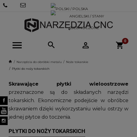
+48 570
SKLEP@NARZEDZIACNC.PL
718 712
Narzędzia do obróbki metalu
Noże tokarskie
Płytki do noży tokarskich
Skrawające płytki wieloostrzowe
przeznaczone są do składanych narzędzi
tokarskich. Ekonomiczne podejście w obróbce
skrawaniem dzięki wykorzystaniu wielu ostrzy w
jednej płytce do toczenia.
PŁYTKI DO NOŻY TOKARSKICH