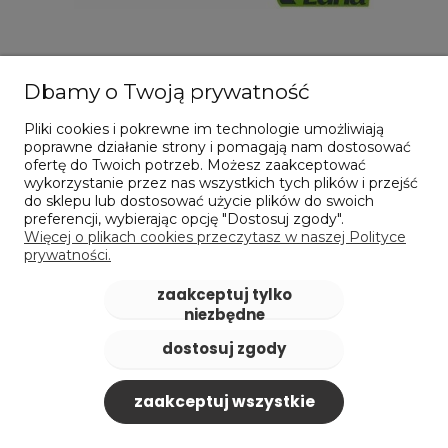
Wiertło szalunkowe 20 mm | 1000 x 10 mm -
Dbamy o Twoją prywatność
LUNA 209333400
Pliki cookies i pokrewne im technologie umożliwiają
139,60 zł
poprawne działanie strony i pomagają nam dostosować
zawiera 23% VAT, bez kosztów dostawy
ofertę do Twoich potrzeb. Możesz zaakceptować
Cena netto:
113,50 zł
wykorzystanie przez nas wszystkich tych plików i przejść
do sklepu lub dostosować użycie plików do swoich
do koszyka
preferencji, wybierając opcję "Dostosuj zgody".
Więcej o plikach cookies przeczytasz w naszej Polityce
prywatności.
zaakceptuj tylko
niezbędne
dostosuj zgody
zaakceptuj wszystkie