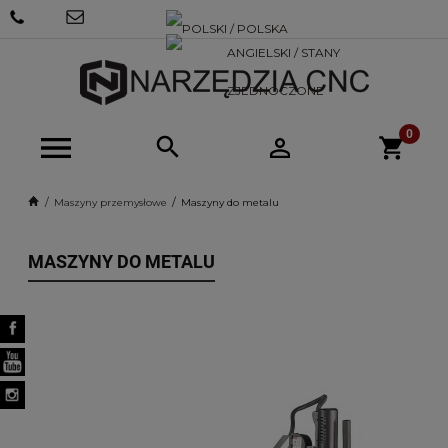
+48 570
SKLEP@NARZEDZIACNC.PL
718 712
Maszyny przemysłowe
Maszyny do metalu
MASZYNY DO METALU