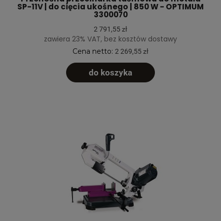
SP-11V | do cięcia ukośnego | 850 W - OPTIMUM
3300070
2 791,55 zł
zawiera 23% VAT, bez kosztów dostawy
Cena netto:
2 269,55 zł
do koszyka