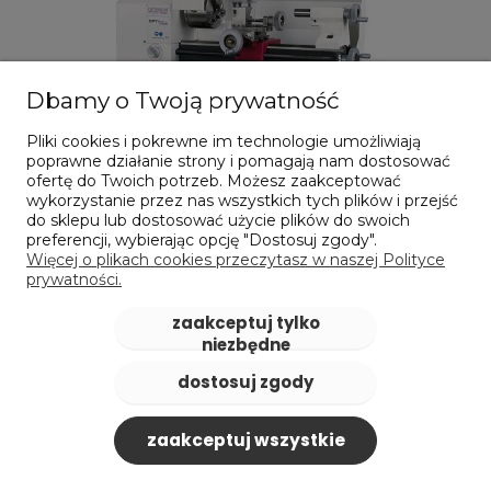
Dbamy o Twoją prywatność
Pliki cookies i pokrewne im technologie umożliwiają
poprawne działanie strony i pomagają nam dostosować
ofertę do Twoich potrzeb. Możesz zaakceptować
wykorzystanie przez nas wszystkich tych plików i przejść
Tokarka do metalu TU 1503V | 450 W - OPTIMUM
do sklepu lub dostosować użycie plików do swoich
3420260
preferencji, wybierając opcję "Dostosuj zgody".
Więcej o plikach cookies przeczytasz w naszej Polityce
4 217,12 zł
prywatności.
zawiera 23% VAT, bez kosztów dostawy
Cena netto:
3 428,55 zł
zaakceptuj tylko
niezbędne
do koszyka
dostosuj zgody
zaakceptuj wszystkie