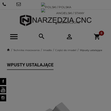
+48 570
SKLEP@NARZEDZIACNC.PL
718 712
Technika mocowania
Imadła
Części do imadeł
Wpusty ustalające
WPUSTY USTALAJĄCE