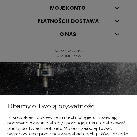
MOJE KONTO
PŁATNOŚCI I DOSTAWA
O NAS
NARZĘDZIA CNC
E-DARMET.COM
Dbamy o Twoją prywatność
Dla dociekliwych
Pliki cookies i pokrewne im technologie umożliwiają
poprawne działanie strony i pomagają nam dostosować
ofertę do Twoich potrzeb. Możesz zaakceptować
wykorzystanie przez nas wszystkich tych plików i przejść