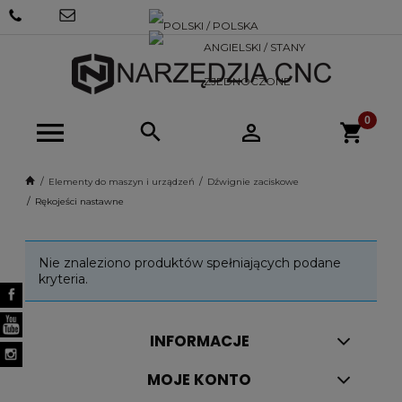
+48 570
SKLEP@NARZEDZIACNC.PL
718 712
Elementy do maszyn i urządzeń
Dźwignie zaciskowe
Rękojeści nastawne
Nie znaleziono produktów spełniających podane
kryteria.
INFORMACJE
MOJE KONTO