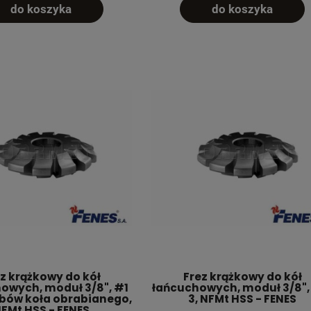
do koszyka
do koszyka
z krążkowy do kół
Frez krążkowy do kół
owych, moduł 3/8", #1
łańcuchowych, moduł 3/8",
ębów koła obrabianego,
3, NFMt HSS - FENES
FMt HSS - FENES