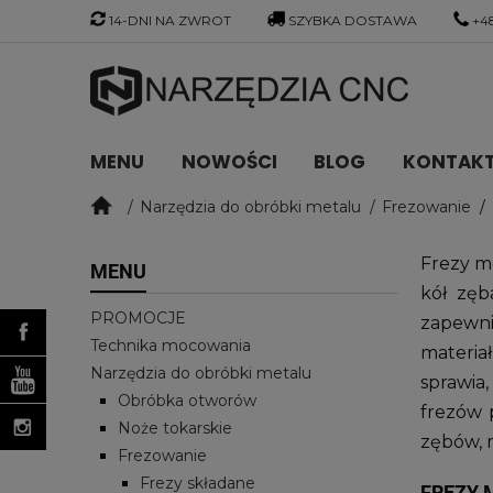
14-DNI NA ZWROT
SZYBKA DOSTAWA
+48
MENU
NOWOŚCI
BLOG
KONTAKT 
Narzędzia do obróbki metalu
Frezowanie
Frezy m
MENU
kół zęb
PROMOCJE
zapewnia
Technika mocowania
materia
Narzędzia do obróbki metalu
sprawia
Obróbka otworów
frezów 
Noże tokarskie
zębów, 
Frezowanie
Frezy składane
FREZY