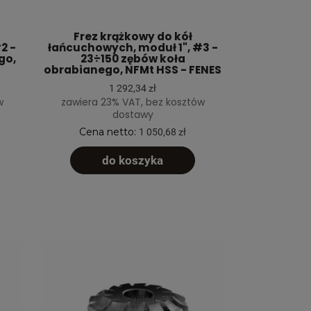
Frez krążkowy do kół
2 -
łańcuchowych, moduł 1", #3 -
go,
23÷150 zębów koła
obrabianego, NFMt HSS - FENES
1 292,34 zł
w
zawiera 23% VAT, bez kosztów
dostawy
Cena netto:
1 050,68 zł
do koszyka