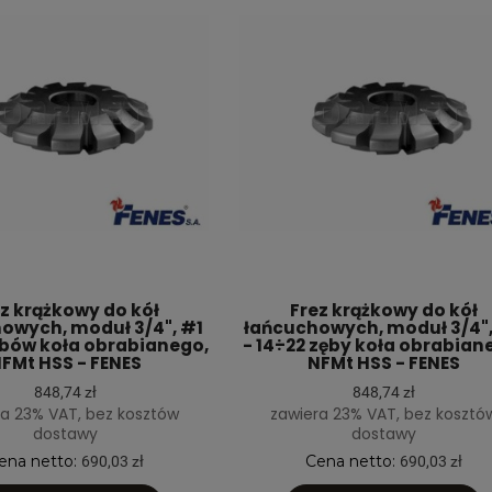
z krążkowy do kół
Frez krążkowy do kół
owych, moduł 3/4", #1
łańcuchowych, moduł 3/4"
ębów koła obrabianego,
- 14÷22 zęby koła obrabian
FMt HSS - FENES
NFMt HSS - FENES
848,74 zł
848,74 zł
a 23% VAT, bez kosztów
zawiera 23% VAT, bez kosztó
dostawy
dostawy
ena netto:
Cena netto:
690,03 zł
690,03 zł