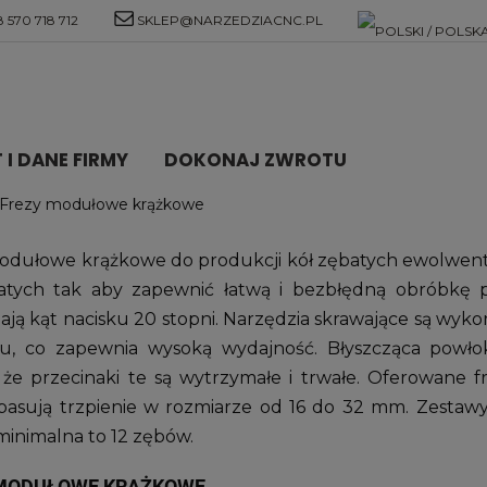
 570 718 712
SKLEP@NARZEDZIACNC.PL
I DANE FIRMY
DOKONAJ ZWROTU
Frezy modułowe krążkowe
odułowe krążkowe do produkcji kół zębatych ewolwent
atych tak aby zapewnić łatwą i bezbłędną obróbkę po
ją kąt nacisku 20 stopni. Narzędzia skrawające są wykona
łu, co zapewnia wysoką wydajność. Błyszcząca powł
, że przecinaki te są wytrzymałe i trwałe. Oferowane
pasują trzpienie w rozmiarze od 16 do 32 mm. Zestaw
minimalna to 12 zębów.
 MODUŁOWE KRĄŻKOWE