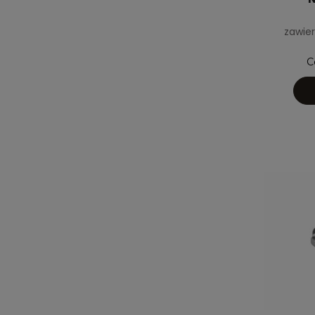
zawier
C