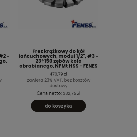
Frez krążkowy do kół
#2 -
łańcuchowych, moduł 1/2", #3 -
go,
23÷150 zębów koła
obrabianego, NFMt HSS - FENES
470,79 zł
w
zawiera 23% VAT, bez kosztów
dostawy
Cena netto:
382,76 zł
do koszyka