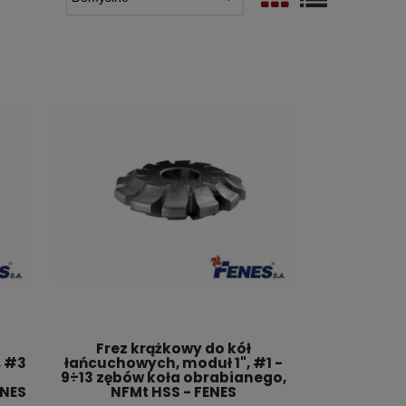
Frez krążkowy do kół
, #3
łańcuchowych, moduł 1", #1 -
9÷13 zębów koła obrabianego,
ENES
NFMt HSS - FENES