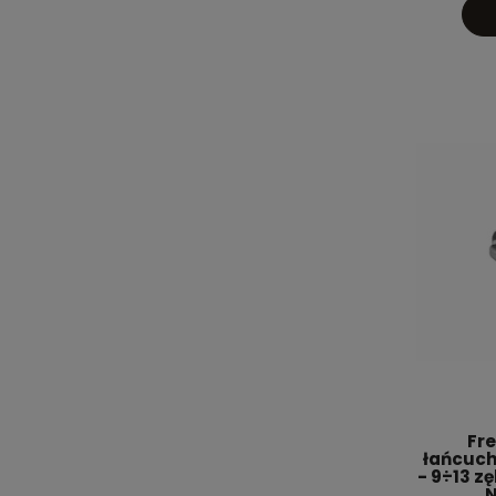
Fre
łańcuch
- 9÷13 z
N