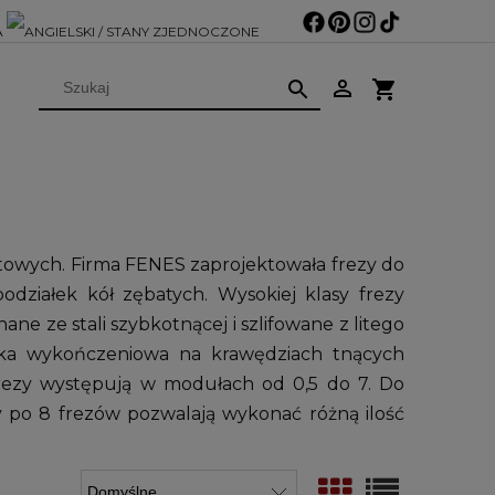
owych. Firma FENES zaprojektowała frezy do
działek kół zębatych. Wysokiej klasy frezy
ne ze stali szybkotnącej i szlifowane z litego
oka wykończeniowa na krawędziach tnących
 frezy występują w modułach od 0,5 do 7. Do
y po 8 frezów pozwalają wykonać różną ilość