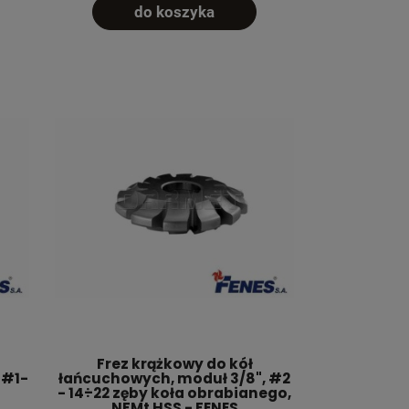
do koszyka
Frez krążkowy do kół
 #1-
łańcuchowych, moduł 3/8", #2
- 14÷22 zęby koła obrabianego,
NFMt HSS - FENES