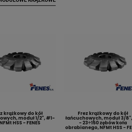
z krążkowy do kół
Frez krążkowy do kół
owych, moduł 1/2", #1-
łańcuchowych, moduł 3/8"
 NFMt HSS - FENES
- 23÷150 zębów koła
obrabianego, NFMt HSS - F