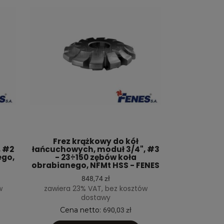
Frez krążkowy do kół
, #2
łańcuchowych, moduł 3/4", #3
ego,
- 23÷150 zębów koła
obrabianego, NFMt HSS - FENES
848,74 zł
w
zawiera 23% VAT, bez kosztów
dostawy
Cena netto:
690,03 zł