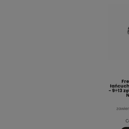
Fre
łańcuch
- 9÷13 z
N
zawier
C