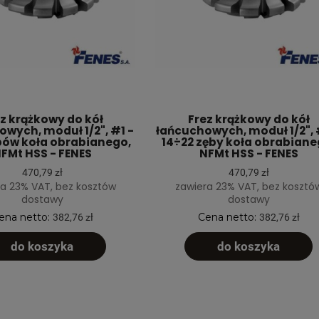
z krążkowy do kół
Frez krążkowy do kół
wych, moduł 1/2", #1 -
łańcuchowych, moduł 1/2", 
bów koła obrabianego,
14÷22 zęby koła obrabiane
FMt HSS - FENES
NFMt HSS - FENES
470,79 zł
470,79 zł
a 23% VAT, bez kosztów
zawiera 23% VAT, bez kosztó
dostawy
dostawy
ena netto:
Cena netto:
382,76 zł
382,76 zł
do koszyka
do koszyka