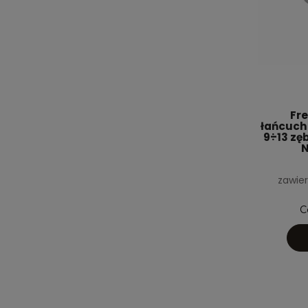
Fre
łańcucho
9÷13 zę
N
zawier
C