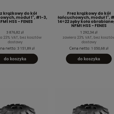
z krążkowy do kół
Frez krążkowy do kół
owych, moduł 1", #1-3,
łańcuchowych, moduł 1", #
FMt HSS - FENES
14÷22 zęby koła obrabiane
NFMt HSS - FENES
3 876,82 zł
1 292,34 zł
a 23% VAT, bez kosztów
zawiera 23% VAT, bez kosztó
dostawy
dostawy
na netto:
Cena netto:
3 151,89 zł
1 050,68 zł
do koszyka
do koszyka