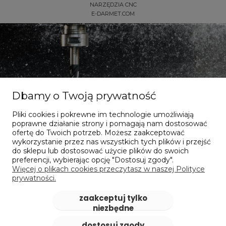
NARZĘDZIA CNC
E-DARMET.COM
Dbamy o Twoją prywatność
Pliki cookies i pokrewne im technologie umożliwiają
Dla dociekliwych
poprawne działanie strony i pomagają nam dostosować
ofertę do Twoich potrzeb. Możesz zaakceptować
wykorzystanie przez nas wszystkich tych plików i przejść
Nasze publikacje online
do sklepu lub dostosować użycie plików do swoich
preferencji, wybierając opcję "Dostosuj zgody".
Więcej o plikach cookies przeczytasz w naszej Polityce
sprawdzam
prywatności.
zaakceptuj tylko
niezbędne
dostosuj zgody