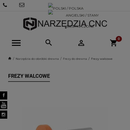
+48 570
SKLEP@NARZEDZIACNC.PL
718 712
Narzędzia do obróbki drewna
Frezy do drewna
Frezy walcowe
FREZY WALCOWE