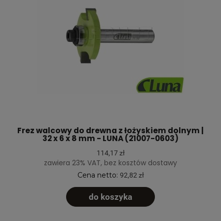
Frez walcowy do drewna z łożyskiem dolnym |
32 x 6 x 8 mm - LUNA (21007-0603)
114,17 zł
zawiera 23% VAT, bez kosztów dostawy
Cena netto:
92,82 zł
do koszyka