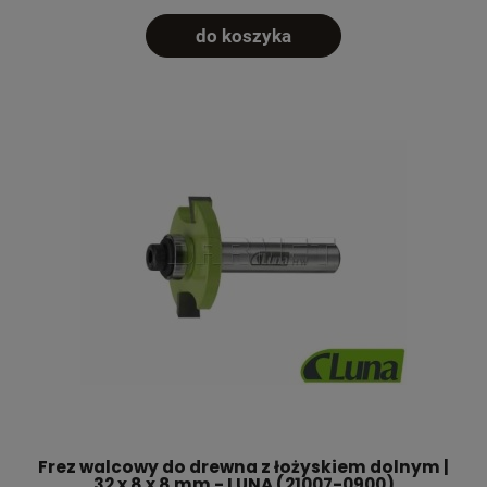
do koszyka
Frez walcowy do drewna z łożyskiem dolnym |
32 x 8 x 8 mm - LUNA (21007-0900)