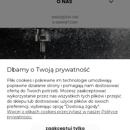
O NAS
NARZĘDZIA CNC
E-DARMET.COM
Dbamy o Twoją prywatność
Dla dociekliwych
Pliki cookies i pokrewne im technologie umożliwiają
poprawne działanie strony i pomagają nam dostosować
ofertę do Twoich potrzeb. Możesz zaakceptować
wykorzystanie przez nas wszystkich tych plików i przejść
Nasze publikacje online
do sklepu lub dostosować użycie plików do swoich
preferencji, wybierając opcję "Dostosuj zgody".
Więcej o plikach cookies przeczytasz w naszej Polityce
sprawdzam
prywatności.
zaakceptuj tylko