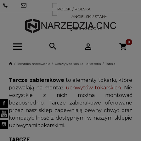
+48 570
SKLEP@NARZEDZIACNC.PL
718 712
Technika mocowania
Uchwyty tokarskie - akcesoria
Tarcze
Tarcze zabierakowe
to elementy tokarki, które
pozwalają na montaż
uchwytów tokarskich
. Nie
wszystkie z nich można montować
bezpośrednio. Tarcze zabierakowe oferowane
przez nasz sklep zapewniają pewny chwyt oraz
kompatybilność z dostępnymi w naszym sklepie
uchwytami tokarskimi.
TARCZE