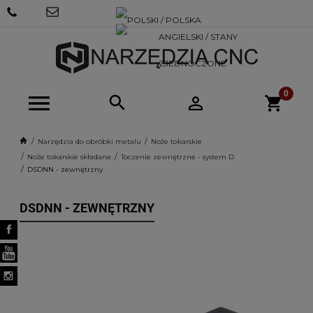
+48 570
SKLEP@NARZEDZIACNC.PL
718 712
Narzędzia do obróbki metalu
Noże tokarskie
Noże tokarskie składane
Toczenie zewnętrzne - system D
DSDNN - zewnętrzny
DSDNN - ZEWNĘTRZNY