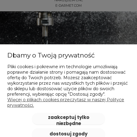
NARZĘDZIA CNC
E-DARMET.COM
Dbamy o Twoją prywatność
Pliki cookies i pokrewne im technologie umożliwiają
Dla dociekliwych
poprawne działanie strony i pomagają nam dostosować
ofertę do Twoich potrzeb. Możesz zaakceptować
wykorzystanie przez nas wszystkich tych plików i przejść
Nasze publikacje online
do sklepu lub dostosować użycie plików do swoich
preferencji, wybierając opcję "Dostosuj zgody".
Więcej o plikach cookies przeczytasz w naszej Polityce
sprawdzam
prywatności.
zaakceptuj tylko
niezbędne
dostosuj zgody