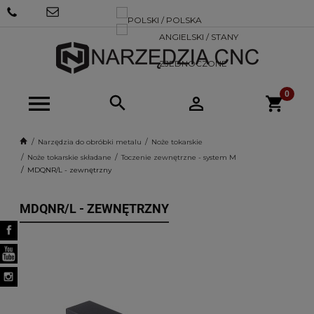
+48 570
SKLEP@NARZEDZIACNC.PL
718 712
Narzędzia do obróbki metalu
Noże tokarskie
Noże tokarskie składane
Toczenie zewnętrzne - system M
MDQNR/L - zewnętrzny
MDQNR/L - ZEWNĘTRZNY