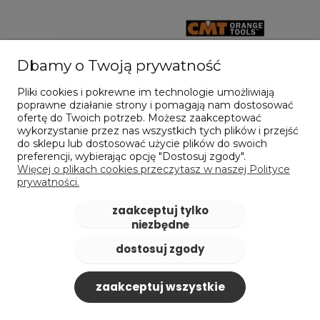
Dbamy o Twoją prywatność
Frez dekoracyjny R5 do drewna | 10 x 10 x 6,35
Pliki cookies i pokrewne im technologie umożliwiają
mm - CMT (865.402.11)
poprawne działanie strony i pomagają nam dostosować
ofertę do Twoich potrzeb. Możesz zaakceptować
217,67 zł
wykorzystanie przez nas wszystkich tych plików i przejść
zawiera 23% VAT, bez kosztów dostawy
do sklepu lub dostosować użycie plików do swoich
preferencji, wybierając opcję "Dostosuj zgody".
Cena netto:
176,97 zł
Więcej o plikach cookies przeczytasz w naszej Polityce
prywatności.
do koszyka
zaakceptuj tylko
niezbędne
dostosuj zgody
zaakceptuj wszystkie