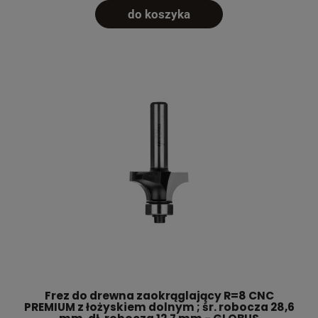
do koszyka
Frez do drewna zaokrąglający R=8 CNC
PREMIUM z łożyskiem dolnym ; śr. robocza 28,6