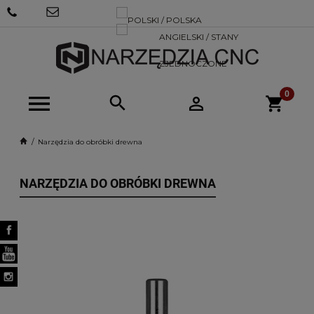
+48 570
SKLEP@NARZEDZIACNC.PL
718 712
Narzędzia do obróbki drewna
NARZĘDZIA DO OBRÓBKI DREWNA