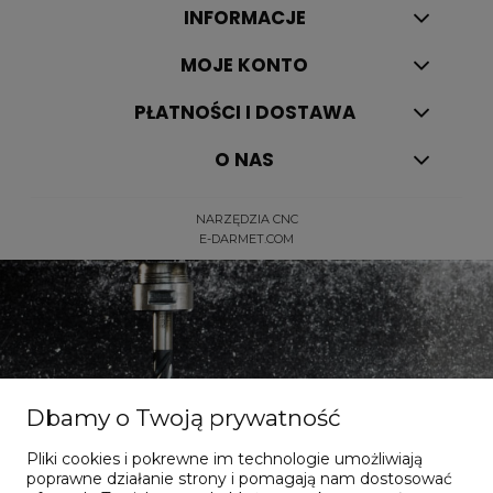
INFORMACJE
MOJE KONTO
PŁATNOŚCI I DOSTAWA
O NAS
NARZĘDZIA CNC
E-DARMET.COM
Dbamy o Twoją prywatność
Pliki cookies i pokrewne im technologie umożliwiają
Dla dociekliwych
poprawne działanie strony i pomagają nam dostosować