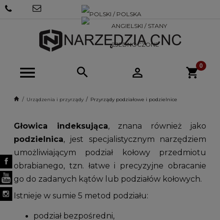
+48 570
SKLEP@NARZEDZIACNC.PL
718 712
Urządzenia i przyrządy
Przyrządy podziałowe i podzielnice
Głowica indeksująca
, znana również jako
podzielnica
, jest specjalistycznym narzędziem
umożliwiającym podział kołowy przedmiotu
obrabianego, tzn. łatwe i precyzyjne obracanie
go do zadanych kątów lub podziałów kołowych.
Istnieje w sumie 5 metod podziału:
podział bezpośredni,