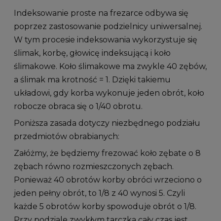
Indeksowanie proste na frezarce odbywa się
poprzez zastosowanie podzielnicy uniwersalnej.
W tym procesie indeksowania wykorzystuje się
ślimak, korbę, głowicę indeksującą i koło
ślimakowe. Koło ślimakowe ma zwykle 40 zębów,
a ślimak ma krotność = 1. Dzięki takiemu
układowi, gdy korba wykonuje jeden obrót, koło
robocze obraca się o 1/40 obrotu.
Poniższa zasada dotyczy niezbędnego podziału
przedmiotów obrabianych:
Załóżmy, że będziemy frezować koło zębate o 8
zębach równo rozmieszczonych zębach.
Ponieważ 40 obrotów korby obróci wrzeciono o
jeden pełny obrót, to 1/8 z 40 wynosi 5. Czyli
każde 5 obrotów korby spowoduje obrót o 1/8.
Przy podziale zwykłym tarczka cały czas jest