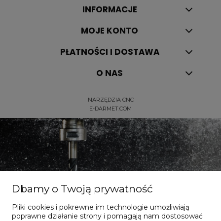
INFORMACJE
MOJE KONTO
PŁATNOŚCI I DOSTAWA
O NAS
NARZĘDZIA CNC
E-DARMET.COM
Dbamy o Twoją prywatność
Dla dociekliwych
Pliki cookies i pokrewne im technologie umożliwiają
poprawne działanie strony i pomagają nam dostosować