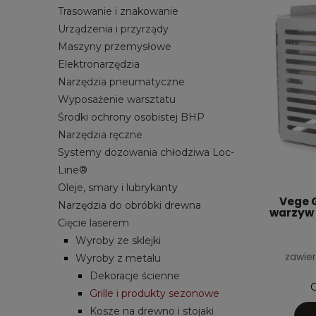
Trasowanie i znakowanie
Urządzenia i przyrządy
Maszyny przemysłowe
Elektronarzędzia
Narzędzia pneumatyczne
Wyposażenie warsztatu
Środki ochrony osobistej BHP
Narzędzia ręczne
Systemy dozowania chłodziwa Loc-
Line®
Oleje, smary i lubrykanty
Vege G
Narzędzia do obróbki drewna
warzyw 1
Cięcie laserem
Wyroby ze sklejki
zawier
Wyroby z metalu
Dekoracje ścienne
C
Grille i produkty sezonowe
Kosze na drewno i stojaki