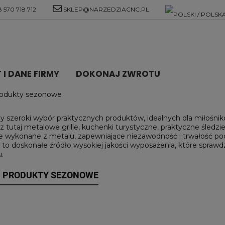
 570 718 712
SKLEP@NARZEDZIACNC.PL
I DANE FIRMY
DOKONAJ ZWROTU
 produkty sezonowe
y szeroki wybór praktycznych produktów, idealnych dla miłoś
z tutaj metalowe grille, kuchenki turystyczne, praktyczne śled
 wykonane z metalu, zapewniające niezawodność i trwałość po
 to doskonałe źródło wysokiej jakości wyposażenia, które spraw
.
 I PRODUKTY SEZONOWE