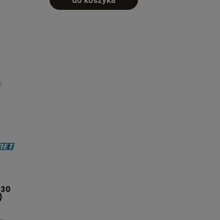
do koszyka
 30
)
w