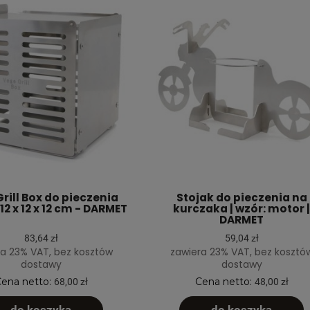
rill Box do pieczenia
Stojak do pieczenia na
2 x 12 x 12 cm - DARMET
kurczaka | wzór: motor |
DARMET
83,64 zł
59,04 zł
a 23% VAT, bez kosztów
zawiera 23% VAT, bez kosztó
dostawy
dostawy
ena netto:
Cena netto:
68,00 zł
48,00 zł