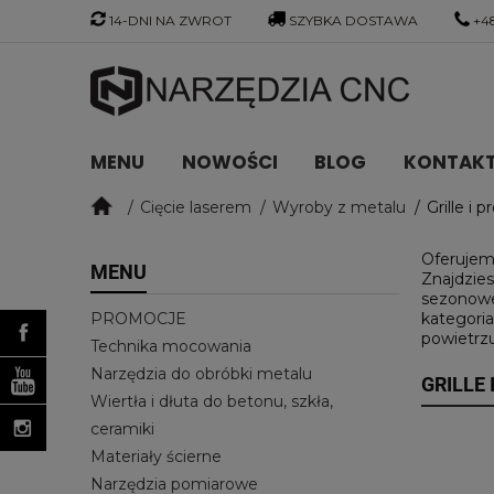
14-DNI NA ZWROT
SZYBKA DOSTAWA
+48
MENU
NOWOŚCI
BLOG
KONTAKT 
Cięcie laserem
Wyroby z metalu
Grille i
Oferujem
MENU
Znajdzies
sezonowe
PROMOCJE
kategoria
powietrzu
Technika mocowania
Narzędzia do obróbki metalu
GRILLE
Wiertła i dłuta do betonu, szkła,
ceramiki
Materiały ścierne
Narzędzia pomiarowe