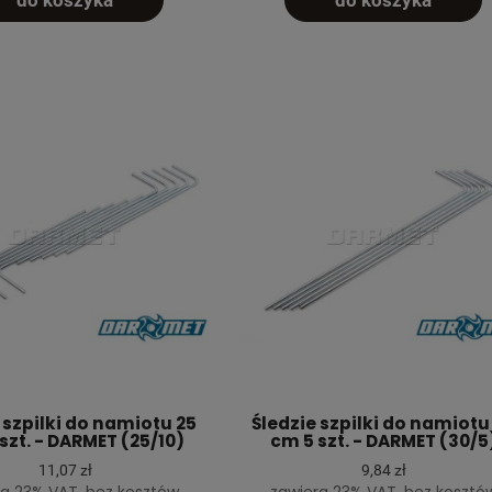
do koszyka
do koszyka
 szpilki do namiotu 25
Śledzie szpilki do namiotu
szt. - DARMET (25/10)
cm 5 szt. - DARMET (30/5
11,07 zł
9,84 zł
a 23% VAT, bez kosztów
zawiera 23% VAT, bez kosztó