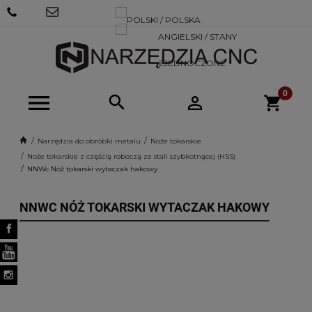
+48 570
SKLEP@NARZEDZIACNC.PL
718 712
Narzędzia do obróbki metalu
Noże tokarskie
Noże tokarskie z częścią roboczą ze stali szybkotnącej (HSS)
NNWc Nóż tokarski wytaczak hakowy
NNWC NÓŻ TOKARSKI WYTACZAK HAKOWY