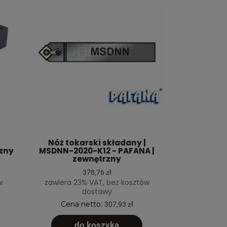
Nóż tokarski składany |
zny
MSDNN-2020-K12 - PAFANA |
zewnętrzny
378,76 zł
w
zawiera 23% VAT, bez kosztów
dostawy
Cena netto:
307,93 zł
do koszyka