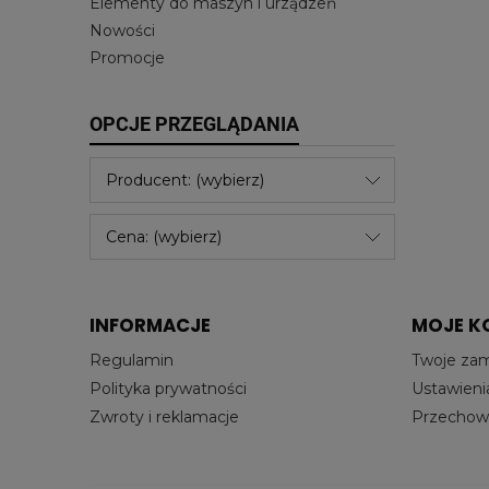
Elementy do maszyn i urządzeń
Nowości
Promocje
OPCJE PRZEGLĄDANIA
Producent: (wybierz)
Cena: (wybierz)
INFORMACJE
MOJE K
Regulamin
Twoje za
Polityka prywatności
Ustawieni
Zwroty i reklamacje
Przechowa