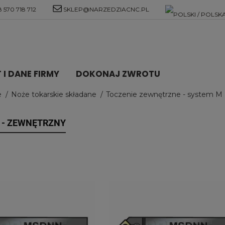
 570 718 712
SKLEP@NARZEDZIACNC.PL
I DANE FIRMY
DOKONAJ ZWROTU
e
Noże tokarskie składane
Toczenie zewnętrzne - system M
- ZEWNĘTRZNY