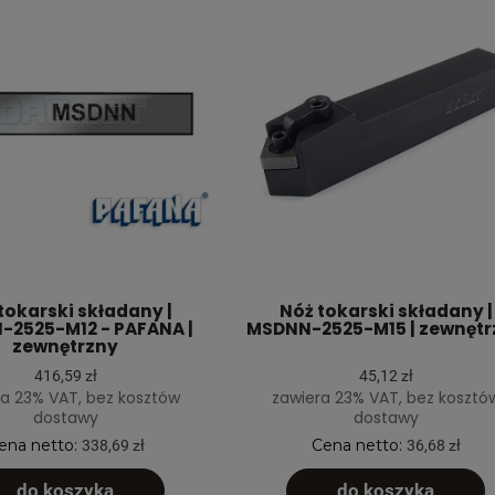
tokarski składany |
Nóż tokarski składany |
2525-M12 - PAFANA |
MSDNN-2525-M15 | zewnętr
zewnętrzny
416,59 zł
45,12 zł
a 23% VAT, bez kosztów
zawiera 23% VAT, bez kosztó
dostawy
dostawy
ena netto:
Cena netto:
338,69 zł
36,68 zł
do koszyka
do koszyka