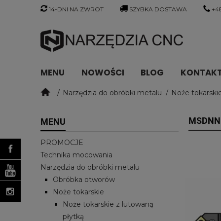
14-DNI NA ZWROT
SZYBKA DOSTAWA
+48
MENU
NOWOŚCI
BLOG
KONTAKT 
Narzędzia do obróbki metalu
Noże tokarski
MSDNN 
MENU
PROMOCJE
Technika mocowania
Narzędzia do obróbki metalu
Obróbka otworów
Noże tokarskie
Noże tokarskie z lutowaną
płytką