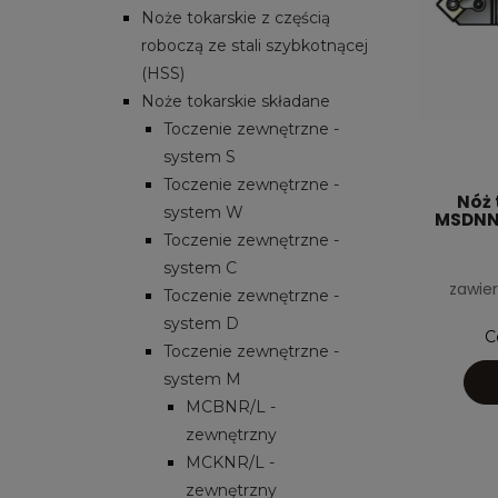
Noże tokarskie z częścią
roboczą ze stali szybkotnącej
(HSS)
Noże tokarskie składane
Toczenie zewnętrzne -
system S
Toczenie zewnętrzne -
Nóż 
system W
MSDNN-
Toczenie zewnętrzne -
system C
zawier
Toczenie zewnętrzne -
system D
C
Toczenie zewnętrzne -
system M
MCBNR/L -
zewnętrzny
MCKNR/L -
zewnętrzny