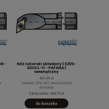
6R-
Nóż tokarski składany | S20S-
SDUCL-11 - PAFANA |
wewnętrzny
367,46 zł
w
zawiera 23% VAT, bez kosztów
dostawy
Cena netto:
298,75 zł
do koszyka