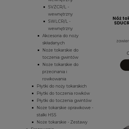
SVZCR/L -
wewnętrzny
Nóż to
SWLCR/L -
SDUCR0
wewnętrzny
Akcesoria do noży
zawier
składanych
Noże tokarskie do
C
toczenia gwintów
Noże tokarskie do
przecinania i
rowkowania
Płytki do noży tokarskich
Płytki do toczenia rowków
Płytki do toczenia gwintów
Noże tokarskie oprawkowe -
stalki HSS
Noże tokarskie - Zestawy