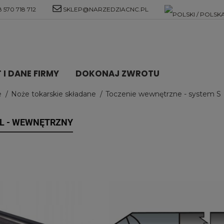
 570 718 712
SKLEP@NARZEDZIACNC.PL
I DANE FIRMY
DOKONAJ ZWROTU
e
Noże tokarskie składane
Toczenie wewnętrzne - system S
L - WEWNĘTRZNY