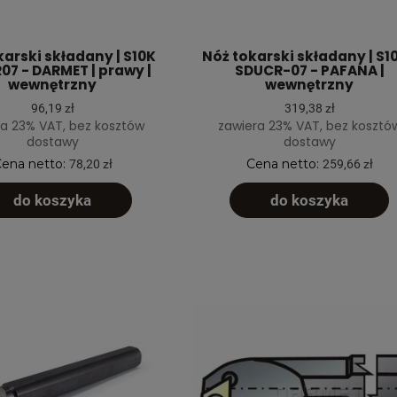
karski składany | S10K
Nóż tokarski składany | S1
7 - DARMET | prawy |
SDUCR-07 - PAFANA |
wewnętrzny
wewnętrzny
96,19 zł
319,38 zł
a 23% VAT, bez kosztów
zawiera 23% VAT, bez kosztó
dostawy
dostawy
ena netto:
Cena netto:
78,20 zł
259,66 zł
do koszyka
do koszyka