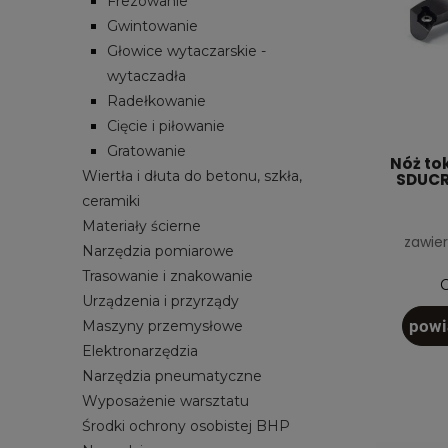
Frezowanie
Gwintowanie
Głowice wytaczarskie -
wytaczadła
Radełkowanie
Cięcie i piłowanie
Gratowanie
Nóż to
Wiertła i dłuta do betonu, szkła,
SDUCR0
ceramiki
Materiały ścierne
zawier
Narzędzia pomiarowe
Trasowanie i znakowanie
C
Urządzenia i przyrządy
powi
Maszyny przemysłowe
Elektronarzędzia
Narzędzia pneumatyczne
Wyposażenie warsztatu
Środki ochrony osobistej BHP