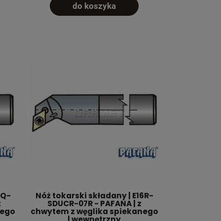
do koszyka
2Q-
Nóż tokarski składany | E16R-
z
SDUCR-07R - PAFANA | z
nego
chwytem z węglika spiekanego
| wewnętrzny