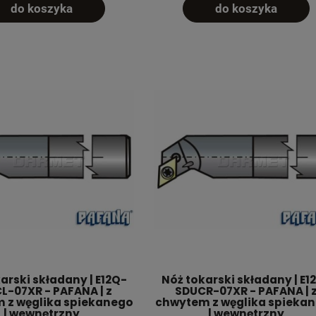
do koszyka
do koszyka
arski składany | E12Q-
Nóż tokarski składany | E1
L-07XR - PAFANA | z
SDUCR-07XR - PAFANA | 
 z węglika spiekanego
chwytem z węglika spieka
| wewnętrzny
| wewnętrzny