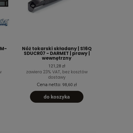
2M-
Nóż tokarski składany | S16Q
SDUCR07 - DARMET | prawy |
wewnętrzny
121,28 zł
w
zawiera 23% VAT, bez kosztów
dostawy
Cena netto:
98,60 zł
do koszyka