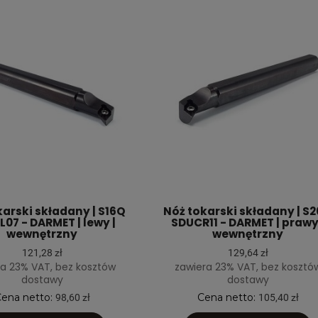
karski składany | S16Q
Nóż tokarski składany | S
07 - DARMET | lewy |
SDUCR11 - DARMET | prawy
wewnętrzny
wewnętrzny
121,28 zł
129,64 zł
a 23% VAT, bez kosztów
zawiera 23% VAT, bez kosztó
dostawy
dostawy
ena netto:
Cena netto:
98,60 zł
105,40 zł