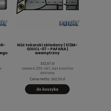
6R-
Nóż tokarski składany | S12M-
SDUCL-07 - PAFANA |
nego
wewnętrzny
322,67 zł
w
zawiera 23% VAT, bez kosztów
dostawy
Cena netto:
262,33 zł
do koszyka