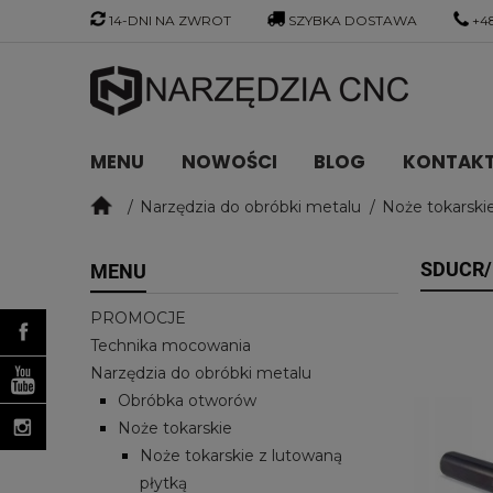
14-DNI NA ZWROT
SZYBKA DOSTAWA
+48
MENU
NOWOŚCI
BLOG
KONTAKT 
Narzędzia do obróbki metalu
Noże tokarski
SDUCR/
MENU
PROMOCJE
Technika mocowania
Narzędzia do obróbki metalu
Obróbka otworów
Noże tokarskie
Noże tokarskie z lutowaną
płytką