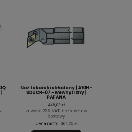
20Q
Nóż tokarski składany | A10H-
 |
SDUCR-07 - wewnętrzny |
PAFANA
448,03 zł
w
zawiera 23% VAT, bez kosztów
dostawy
Cena netto:
364,25 zł