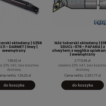
karski składany | S25R
Nóż tokarski składany | E1
11 - DARMET | lewy |
SDUCL-07R - PAFANA | z
wewnętrzny
chwytem z węglika spieka
| wewnętrzny
158,92 zł
2 715,56 zł
a 23% VAT, bez kosztów
zawiera 23% VAT, bez kosztó
dostawy
dostawy
ena netto:
Cena netto:
129,20 zł
2 207,77 zł
do koszyka
do koszyka