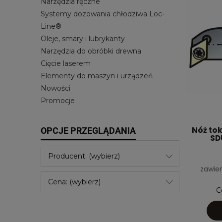
Narzędzia ręczne
Systemy dozowania chłodziwa Loc-
Line®
Oleje, smary i lubrykanty
Narzędzia do obróbki drewna
Cięcie laserem
Elementy do maszyn i urządzeń
Nowości
Promocje
Nóż tok
OPCJE PRZEGLĄDANIA
SD
Producent: (wybierz)
zawier
Cena: (wybierz)
C