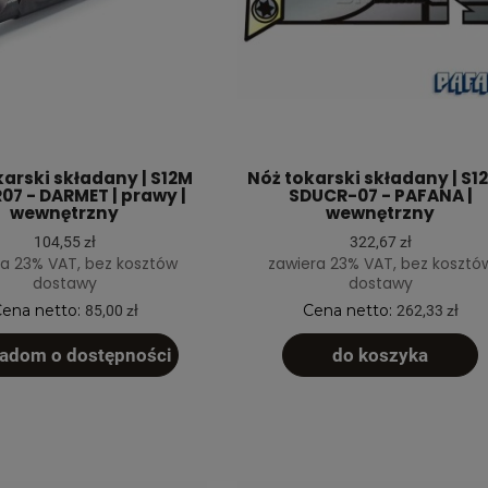
karski składany | S12M
Nóż tokarski składany | S1
7 - DARMET | prawy |
SDUCR-07 - PAFANA |
wewnętrzny
wewnętrzny
104,55 zł
322,67 zł
a 23% VAT, bez kosztów
zawiera 23% VAT, bez kosztó
dostawy
dostawy
ena netto:
Cena netto:
85,00 zł
262,33 zł
adom o dostępności
do koszyka