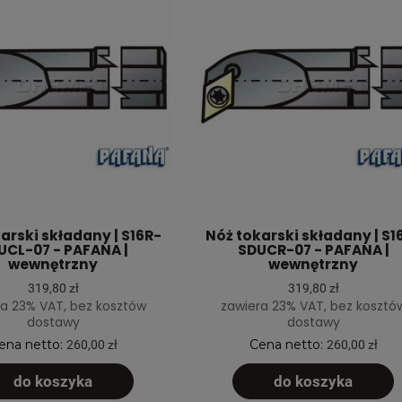
arski składany | S16R-
Nóż tokarski składany | S1
UCL-07 - PAFANA |
SDUCR-07 - PAFANA |
wewnętrzny
wewnętrzny
319,80 zł
319,80 zł
a 23% VAT, bez kosztów
zawiera 23% VAT, bez kosztó
dostawy
dostawy
ena netto:
Cena netto:
260,00 zł
260,00 zł
do koszyka
do koszyka