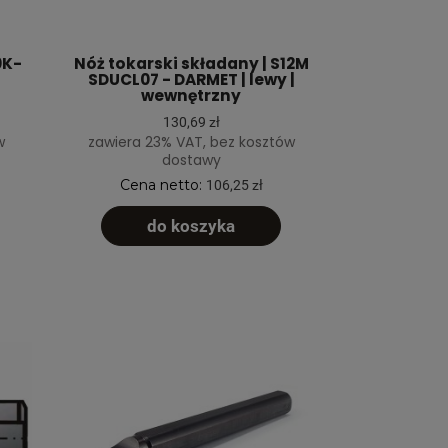
0K-
Nóż tokarski składany | S12M
SDUCL07 - DARMET | lewy |
wewnętrzny
130,69 zł
w
zawiera 23% VAT, bez kosztów
dostawy
Cena netto:
106,25 zł
do koszyka