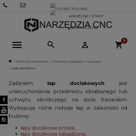
+48 570
SKLEP@NARZEDZIACNC.PL
718 712
Technika mocowania
Elementy ustalające i mocujące
Łapy dociskowe
Zadaniem
łap dociskowych
jest
unieruchomienie przedmiotu obrabianego lub
uchwytu obróbczego na stole frezarskim.
Występuję różne rodzaje łap w zależności od
budowy:
łapy dociskowe proste
,
łapy dociskowe odsadzone
,