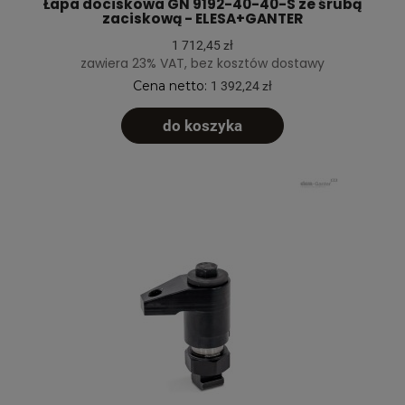
Łapa dociskowa GN 9192-40-40-S ze śrubą
zaciskową - ELESA+GANTER
1 712,45 zł
zawiera 23% VAT, bez kosztów dostawy
Cena netto:
1 392,24 zł
do koszyka