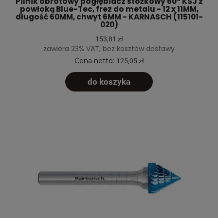
Pilnik obrotowy pogłębiacz stożkowy 60° KSJ z
powłoką Blue-Tec, frez do metalu - 12 x 11MM,
długość 60MM, chwyt 6MM - KARNASCH (115101-
020)
153,81 zł
zawiera 23% VAT, bez kosztów dostawy
Cena netto:
125,05 zł
do koszyka