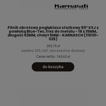
Pilnik obrotowy pogłębiacz stożkowy 60° KSJ z
powłoką Blue-Tec, frez do metalu - 16 x 15MM,
długość 62MM, chwyt 6MM - KARNASCH (115101-
025)
203,75 zł
zawiera 23% VAT, bez kosztów dostawy
Cena netto:
165,65 zł
do koszyka