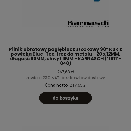
Pilnik obrotowy pogłębiacz stożkowy 90° KSK z
powłoką Blue-Tec, frez do metalu - 20 x 12MM,
długość 60MM, chwyt 6MM - KARNASCH (115111-
040)
267,68 zł
zawiera 23% VAT, bez kosztów dostawy
Cena netto:
217,63 zł
do koszyka