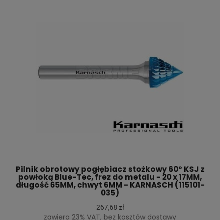
Pilnik obrotowy pogłębiacz stożkowy 60° KSJ z
powłoką Blue-Tec, frez do metalu - 20 x 17MM,
długość 65MM, chwyt 6MM - KARNASCH (115101-
035)
267,68 zł
zawiera 23% VAT, bez kosztów dostawy