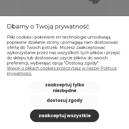
Dbamy o Twoją prywatność
Pliki cookies i pokrewne im technologie umożliwiają
poprawne działanie strony i pomagają nam dostosować
ofertę do Twoich potrzeb. Możesz zaakceptować
Pilnik obrotowy pogłębiacz stożkowy 90° KSK,
wykorzystanie przez nas wszystkich tych plików i przejść
frez do metalu - 10 x 5MM, długość 53MM, chwyt
do sklepu lub dostosować użycie plików do swoich
6MM - KARNASCH (113111-015)
preferencji, wybierając opcję "Dostosuj zgody".
Więcej o plikach cookies przeczytasz w naszej Polityce
98,96 zł
prywatności.
zawiera 23% VAT, bez kosztów dostawy
Cena netto:
80,46 zł
zaakceptuj tylko
niezbędne
do koszyka
dostosuj zgody
zaakceptuj wszystkie