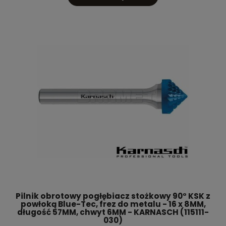
Pilnik obrotowy pogłębiacz stożkowy 90° KSK z
powłoką Blue-Tec, frez do metalu - 16 x 8MM,
długość 57MM, chwyt 6MM - KARNASCH (115111-
030)