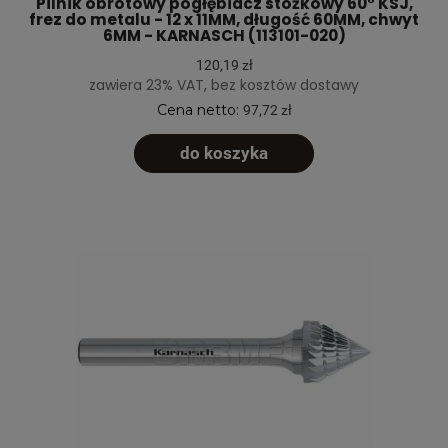
Pilnik obrotowy pogłębiacz stożkowy 60° KSJ,
frez do metalu - 12 x 11MM, długość 60MM, chwyt
6MM - KARNASCH (113101-020)
120,19 zł
zawiera 23% VAT, bez kosztów dostawy
Cena netto:
97,72 zł
do koszyka