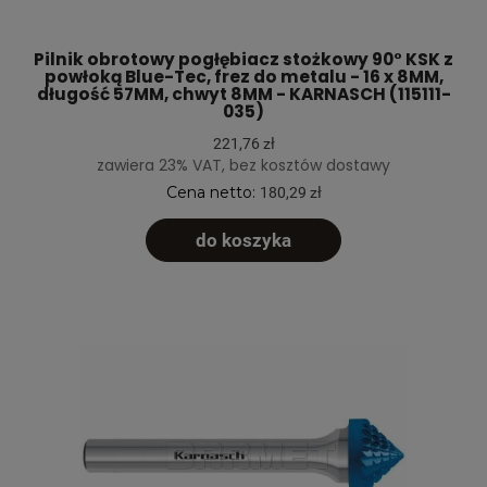
Pilnik obrotowy pogłębiacz stożkowy 90° KSK z
powłoką Blue-Tec, frez do metalu - 16 x 8MM,
długość 57MM, chwyt 8MM - KARNASCH (115111-
035)
221,76 zł
zawiera 23% VAT, bez kosztów dostawy
Cena netto:
180,29 zł
do koszyka