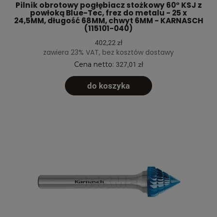
Pilnik obrotowy pogłębiacz stożkowy 60° KSJ z
powłoką Blue-Tec, frez do metalu - 25 x
24,5MM, długość 68MM, chwyt 6MM - KARNASCH
(115101-040)
402,22 zł
zawiera 23% VAT, bez kosztów dostawy
Cena netto:
327,01 zł
do koszyka