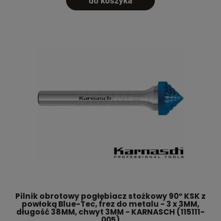
do koszyka
Pilnik obrotowy pogłębiacz stożkowy 90° KSK z
powłoką Blue-Tec, frez do metalu - 3 x 3MM,
długość 38MM, chwyt 3MM - KARNASCH (115111-
005)