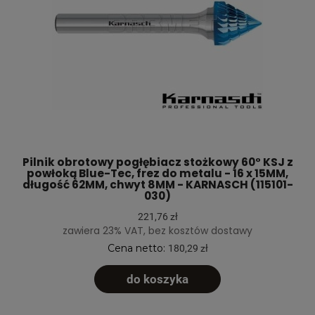
Pilnik obrotowy pogłębiacz stożkowy 60° KSJ z
powłoką Blue-Tec, frez do metalu - 16 x 15MM,
długość 62MM, chwyt 8MM - KARNASCH (115101-
030)
221,76 zł
zawiera 23% VAT, bez kosztów dostawy
Cena netto:
180,29 zł
do koszyka