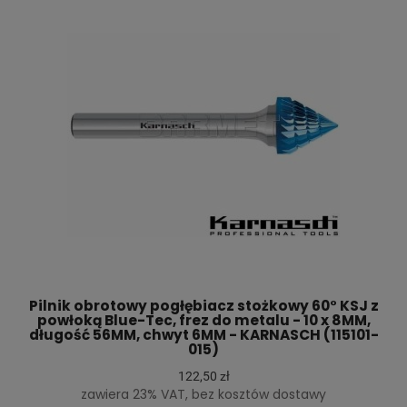
Pilnik obrotowy pogłębiacz stożkowy 60° KSJ z
powłoką Blue-Tec, frez do metalu - 10 x 8MM,
długość 56MM, chwyt 6MM - KARNASCH (115101-
015)
122,50 zł
zawiera 23% VAT, bez kosztów dostawy