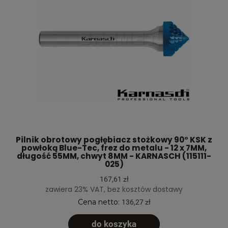
Pilnik obrotowy pogłębiacz stożkowy 90° KSK z
powłoką Blue-Tec, frez do metalu - 12 x 7MM,
długość 55MM, chwyt 8MM - KARNASCH (115111-
025)
167,61 zł
zawiera 23% VAT, bez kosztów dostawy
Cena netto:
136,27 zł
do koszyka