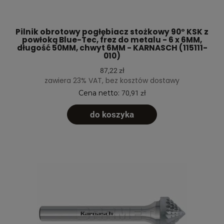
Pilnik obrotowy pogłębiacz stożkowy 90° KSK z
powłoką Blue-Tec, frez do metalu - 6 x 6MM,
długość 50MM, chwyt 6MM - KARNASCH (115111-
010)
87,22 zł
zawiera 23% VAT, bez kosztów dostawy
Cena netto:
70,91 zł
do koszyka