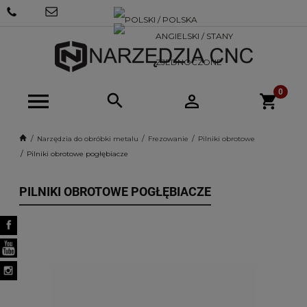
+48 570
SKLEP@NARZEDZIACNC.PL
718 712
Narzędzia do obróbki metalu
Frezowanie
Pilniki obrotowe
Pilniki obrotowe pogłębiacze
PILNIKI OBROTOWE POGŁĘBIACZE