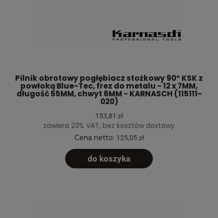
Pilnik obrotowy pogłębiacz stożkowy 90° KSK z
powłoką Blue-Tec, frez do metalu - 12 x 7MM,
długość 55MM, chwyt 6MM - KARNASCH (115111-
020)
153,81 zł
zawiera 23% VAT, bez kosztów dostawy
Cena netto:
125,05 zł
do koszyka