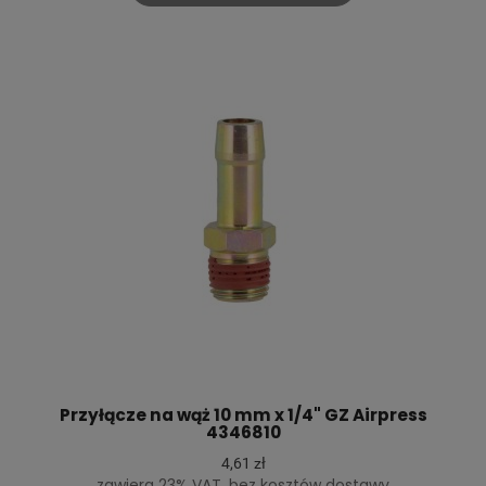
Przyłącze na wąż 10 mm x 1/4" GZ Airpress
4346810
4,61 zł
zawiera 23% VAT, bez kosztów dostawy