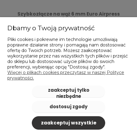
Szybkozłącze na wąż 6 mm Euro Airpress
4301507
Dbamy o Twoją prywatność
16,32 zł
zawiera 23% VAT, bez kosztów dostawy
Pliki cookies i pokrewne im technologie umożliwiają
Cena netto:
13,27 zł
poprawne działanie strony i pomagają nam dostosować
ofertę do Twoich potrzeb. Możesz zaakceptować
powiadom o dostępności
wykorzystanie przez nas wszystkich tych plików i przejść
do sklepu lub dostosować użycie plików do swoich
preferencji, wybierając opcję "Dostosuj zgody".
Więcej o plikach cookies przeczytasz w naszej Polityce
prywatności.
zaakceptuj tylko
niezbędne
dostosuj zgody
zaakceptuj wszystkie