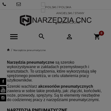
+48 570
SKLEP@NARZEDZIACNC.PL
718 712
Narzędzia pneumatyczne
Narzędzia pneumatyczne
są szeroko
wykorzystywane w zakładach przemysłowych i
warsztatach. To urządzenia, które wykorzystują siłę
sprężonego powietrza, w celu ułatwienia pracy
użytkowników.
Szeroki wachlarz
akcesoriów pneumatycznych
zawiera w sobie takie produkty, jak: złączki, końcówki,
noże, przewody, sprężyny. Są to elementy niezbędne
do codziennej pracy z narzędziami pneumatycznymi.
NARZĘDZIA PNEUMATYCZNE