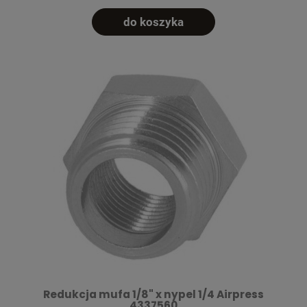
do koszyka
Redukcja mufa 1/8" x nypel 1/4 Airpress
4337560