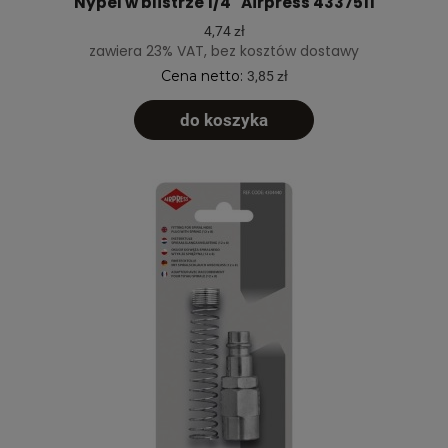
Nypel w blistrze 1/4" Airpress 4337511
4,74 zł
zawiera 23% VAT, bez kosztów dostawy
Cena netto:
3,85 zł
do koszyka