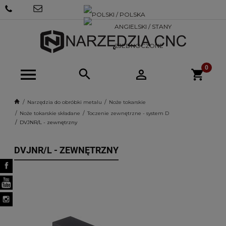
+48 570
SKLEP@NARZEDZIACNC.PL
718 712
Narzędzia do obróbki metalu
Noże tokarskie
Noże tokarskie składane
Toczenie zewnętrzne - system D
DVJNR/L - zewnętrzny
DVJNR/L - ZEWNĘTRZNY