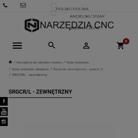
+48 570
SKLEP@NARZEDZIACNC.PL
718 712
Narzędzia do obróbki metalu
Noże tokarskie
Noże tokarskie składane
Toczenie zewnętrzne - system S
SRGCR/L - zewnętrzny
SRGCR/L - ZEWNĘTRZNY