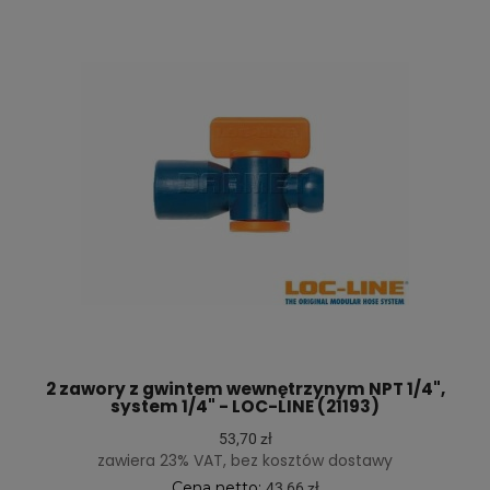
2 zawory z gwintem wewnętrzynym NPT 1/4",
system 1/4" - LOC-LINE (21193)
53,70 zł
zawiera 23% VAT, bez kosztów dostawy
Cena netto:
43,66 zł