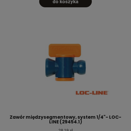
do koszyka
Zawór międzysegmentowy, system 1/4"- LOC-
LINE (29454.1)
28,19 zł