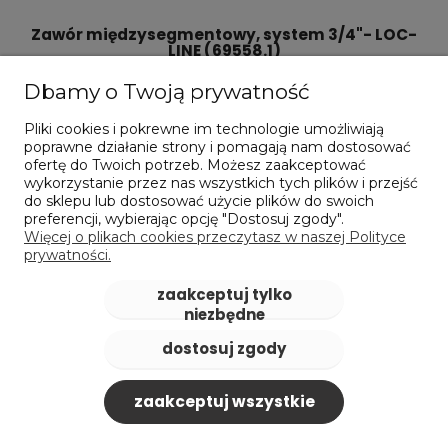
Zawór międzysegmentowy, system 3/4"- LOC-
LINE (69558.1)
42,86 zł
Dbamy o Twoją prywatność
zawiera 23% VAT, bez kosztów dostawy
Cena netto:
34,85 zł
Pliki cookies i pokrewne im technologie umożliwiają
poprawne działanie strony i pomagają nam dostosować
ofertę do Twoich potrzeb. Możesz zaakceptować
do koszyka
wykorzystanie przez nas wszystkich tych plików i przejść
do sklepu lub dostosować użycie plików do swoich
preferencji, wybierając opcję "Dostosuj zgody".
Więcej o plikach cookies przeczytasz w naszej Polityce
prywatności.
zaakceptuj tylko
niezbędne
dostosuj zgody
zaakceptuj wszystkie