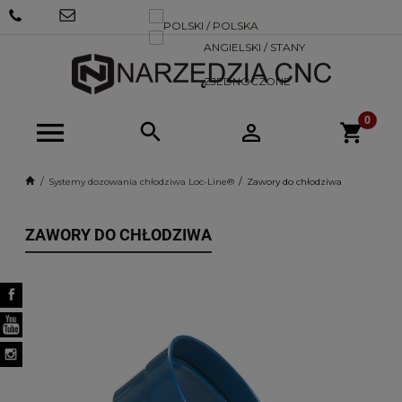
+48 570
SKLEP@NARZEDZIACNC.PL
718 712
Systemy dozowania chłodziwa Loc-Line®
Zawory do chłodziwa
ZAWORY DO CHŁODZIWA