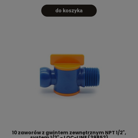
do koszyka
10 zaworów z gwintem zewnętrznym NPT 1/2",
system 1/2" - LOC-LINE (39852)