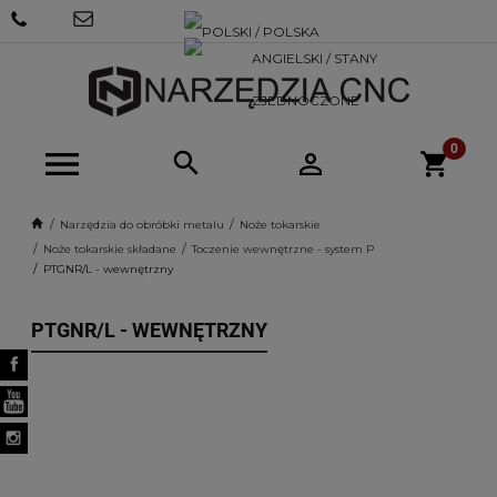
+48 570
SKLEP@NARZEDZIACNC.PL
718 712
Narzędzia do obróbki metalu
Noże tokarskie
Noże tokarskie składane
Toczenie wewnętrzne - system P
PTGNR/L - wewnętrzny
PTGNR/L - WEWNĘTRZNY