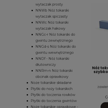
wytaczak prosty
NNWb Nóż tokarski
wytaczak spiczasty
NNWc Nóż tokarski
wytaczak hakowy
NNGc-r Nóż tokarski do
gwintu zewnętrznego
NNGd-s Nóż tokarski do
gwintu wewnętrznego
NNDf - Nóż tokarski
dłutowniczy
Nóż toka
NNRm-n Nóż tokarski
szybko
obcinak oprawkowy
Noże tokarskie składane
zawier
Płytki do noży tokarskich
Płytki do toczenia rowków
C
Płytki do toczenia gwintów
Noże tokarskie oprawkowe -