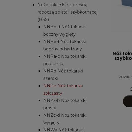
Noże tokarskie z częścią
roboczą ze stali szybkotnącej
(HSS)
NNBc-d Nóż tokarski
boczny wygięty
NNBe-f Nóż tokarski
boczny odsadzony
Nóż toka
NNPa-c Nóż tokarski
szybko
przecinak
NNPd Nóż tokarski
zawier
szeroki
NNPe Nóż tokarski
C
spiczasty
NNZa-b Nóż tokarski
prosty
NNZc-d Nóż tokarski
wygięty
NNWa Nóż tokarski