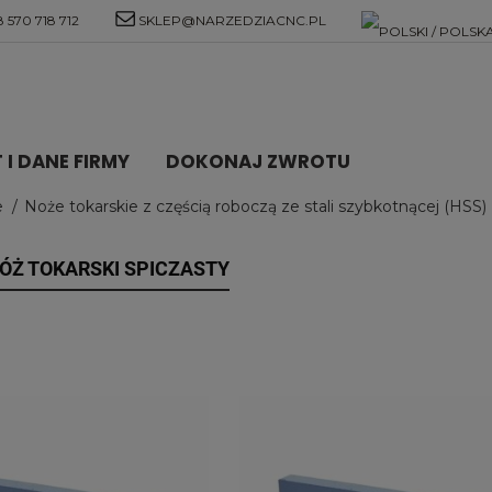
 570 718 712
SKLEP@NARZEDZIACNC.PL
I DANE FIRMY
DOKONAJ ZWROTU
e
Noże tokarskie z częścią roboczą ze stali szybkotnącej (HSS)
ÓŻ TOKARSKI SPICZASTY