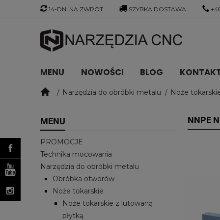
14-DNI NA ZWROT
SZYBKA DOSTAWA
+48
MENU
NOWOŚCI
BLOG
KONTAKT 
Narzędzia do obróbki metalu
Noże tokarski
NNPE N
MENU
PROMOCJE
Technika mocowania
Narzędzia do obróbki metalu
Obróbka otworów
Noże tokarskie
Noże tokarskie z lutowaną
płytką