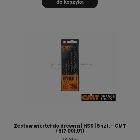
do koszyka
Zestaw wierteł do drewna | HSS | 5 szt. - CMT
(517.001.01)
68,25 zł