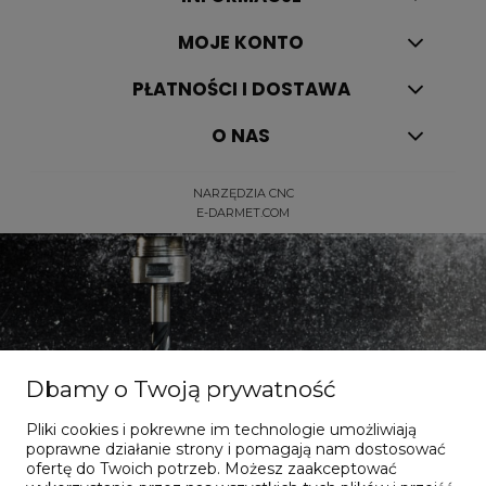
MOJE KONTO
PŁATNOŚCI I DOSTAWA
O NAS
NARZĘDZIA CNC
E-DARMET.COM
Dbamy o Twoją prywatność
Pliki cookies i pokrewne im technologie umożliwiają
Dla dociekliwych
poprawne działanie strony i pomagają nam dostosować
ofertę do Twoich potrzeb. Możesz zaakceptować