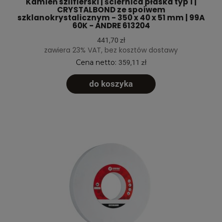
Kamień szlifierski | ściernica płaska typ 1 |
CRYSTALBOND ze spoiwem
szklanokrystalicznym - 350 x 40 x 51 mm | 99A
60K - ANDRE 613204
441,70 zł
zawiera 23% VAT, bez kosztów dostawy
Cena netto:
359,11 zł
do koszyka