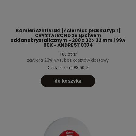
Kamień szlifierski | ściernica płaska typ 1 |
CRYSTALBOND ze spoiwem
szklanokrystalicznym - 200 x 32 x 32 mm | 99A
60K - ANDRE 5110374
108,85 zł
zawiera 23% VAT, bez kosztów dostawy
Cena netto:
88,50 zł
do koszyka