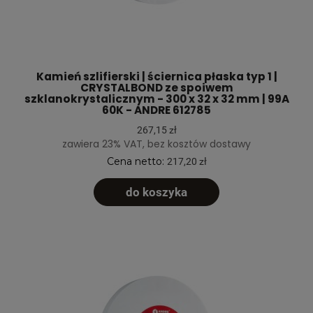
Kamień szlifierski | ściernica płaska typ 1 |
CRYSTALBOND ze spoiwem
szklanokrystalicznym - 300 x 32 x 32 mm | 99A
60K - ANDRE 612785
267,15 zł
zawiera 23% VAT, bez kosztów dostawy
Cena netto:
217,20 zł
do koszyka