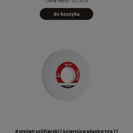
Cena netto:
107,33 zł
do koszyka
Kamień szlifierski | ściernica płaska typ 1 |