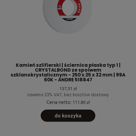
Kamień szlifierski | ściernica płaska typ 1 |
CRYSTALBOND ze spoiwem
szklanokrystalicznym - 250 x 25 x 32 mm | 99A
60K - ANDRE 518847
137,51 zł
zawiera 23% VAT, bez kosztów dostawy
Cena netto:
111,80 zł
do koszyka