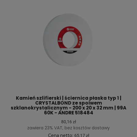
Kamień szlifierski | ściernica płaska typ 1 |
CRYSTALBOND ze spoiwem
szklanokrystalicznym - 200 x 20 x 32 mm | 99A
60K - ANDRE 518484
80,16 zł
zawiera 23% VAT, bez kosztów dostawy
Cena netto:
65,17 zł