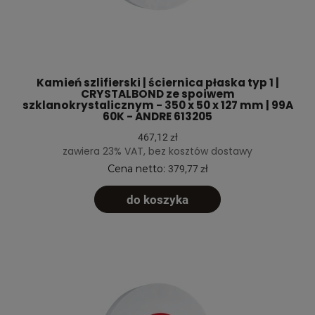
Kamień szlifierski | ściernica płaska typ 1 |
CRYSTALBOND ze spoiwem
szklanokrystalicznym - 350 x 50 x 127 mm | 99A
60K - ANDRE 613205
467,12 zł
zawiera 23% VAT, bez kosztów dostawy
Cena netto:
379,77 zł
do koszyka