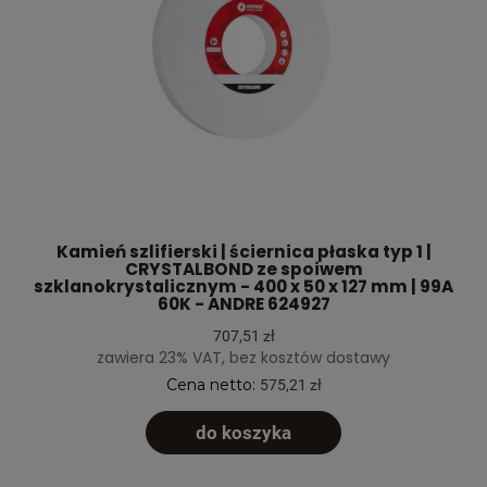
Kamień szlifierski | ściernica płaska typ 1 |
CRYSTALBOND ze spoiwem
szklanokrystalicznym - 400 x 50 x 127 mm | 99A
60K - ANDRE 624927
707,51 zł
zawiera 23% VAT, bez kosztów dostawy
Cena netto:
575,21 zł
do koszyka