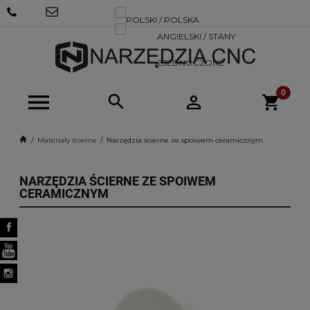
+48 570
SKLEP@NARZEDZIACNC.PL
718 712
Materiały ścierne
Narzędzia ścierne ze spoiwem ceramicznym
NARZĘDZIA ŚCIERNE ZE SPOIWEM
CERAMICZNYM