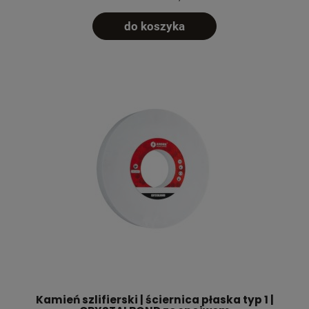
do koszyka
Kamień szlifierski | ściernica płaska typ 1 |