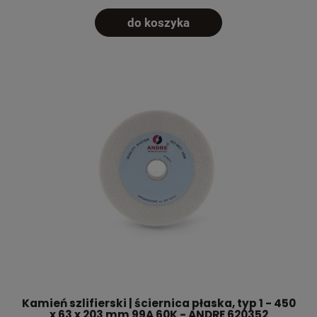
do koszyka
Kamień szlifierski | ściernica płaska, typ 1 - 450
x 63 x 203 mm 99A 60K - ANDRE 620352