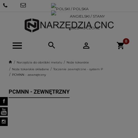
+48 570
SKLEP@NARZEDZIACNC.PL
718 712
Narzędzia do obróbki metalu
Noże tokarskie
Noże tokarskie składane
Toczenie zewnętrzne - system P
PCMNN - zewnętrzny
PCMNN - ZEWNĘTRZNY