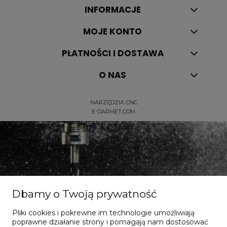
INFORMACJE
MOJE KONTO
PŁATNOŚCI I DOSTAWA
O NAS
NARZĘDZIA CNC
E-DARMET.COM
Dbamy o Twoją prywatność
Dla dociekliwych
Pliki cookies i pokrewne im technologie umożliwiają
poprawne działanie strony i pomagają nam dostosować