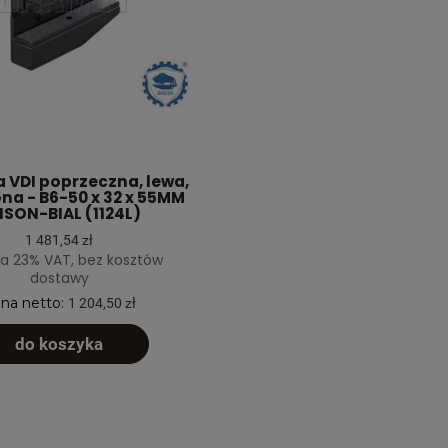
 VDI poprzeczna, lewa,
na - B6-50 x 32 x 55MM
BISON-BIAL (1124L)
1 481,54 zł
a 23% VAT, bez kosztów
dostawy
na netto:
1 204,50 zł
do koszyka