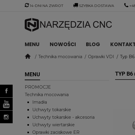
14-DNI NA ZWROT
SZYBKA DOSTAWA
+48
MENU
NOWOŚCI
BLOG
KONTAKT 
Technika mocowania
Oprawki VDI
Typ B6 
TYP B6 
MENU
PROMOCJE
Technika mocowania
Imadła
Uchwyty tokarskie
Uchwyty tokarskie - akcesoria
Uchwyty wiertarskie
Oprawki zaciskowe ER