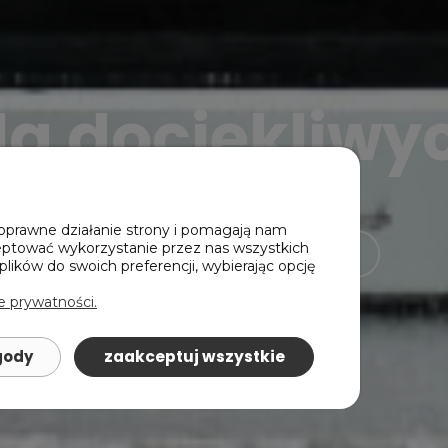
la dociekliwy
Nasze publikacje online
poprawne działanie strony i pomagają nam
sprawdzam
eptować wykorzystanie przez nas wszystkich
plików do swoich preferencji, wybierając opcję
e prywatności.
gody
zaakceptuj wszystkie