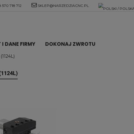
 570 718 712
SKLEP@NARZEDZIACNC.PL
I DANE FIRMY
DOKONAJ ZWROTU
(1124L)
(1124L)