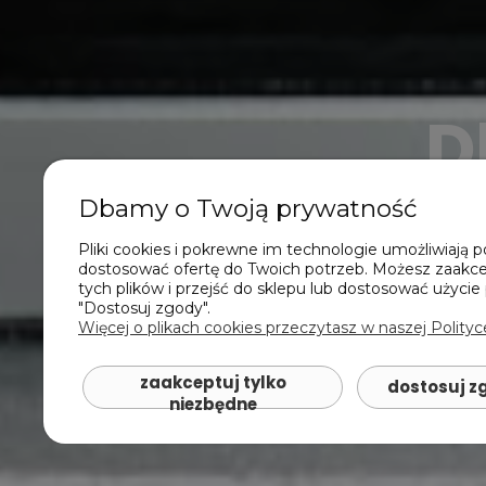
D
Dbamy o Twoją prywatność
Pliki cookies i pokrewne im technologie umożliwiają 
dostosować ofertę do Twoich potrzeb. Możesz zaakc
tych plików i przejść do sklepu lub dostosować użycie 
"Dostosuj zgody".
Więcej o plikach cookies przeczytasz w naszej Polityc
zaakceptuj tylko
dostosuj z
niezbędne