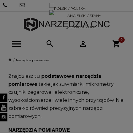
+48 570
SKLEP@NARZEDZIACNC.PL
718 712
Narzędzia pomiarowe
Znajdziesz tu
podstawowe narzędzia
pomiarowe
takie jak suwmiarki, mikrometry,
czujniki zegarowe i elektroniczne,
wysokościomierze i wiele innych przyrządów. Nie
zabrakło również precyzyjnych narzędzi
pomiarowych.
NARZĘDZIA POMIAROWE