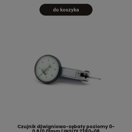
do koszyka
Czujnik dźwigniowo-zębaty poziomy 0-
0,8/0,01mm | INSIZE 2380-08