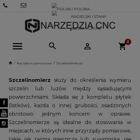
+48 570
SKLEP@NARZEDZIACNC.PL
718 712
Narzędzia pomiarowe
Szczelinomierze
Szczelinomierz
służy do określenia wymiaru
szczelin lub luzów między sąsiadującymi
powierzchniami. Składa się z kompletu płytek
(listków), każda o innej grubości, osadzonych
obrotowo jednym końcem w oprawie.
Szczelinomierze są idealne do stosowania w
miejscach, w których inne przyrządy pomiarowe,
takie jak taśma miernicza lub suwmiarka, nie