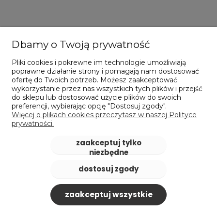
Pilot do wierteł koronowych - 7,98 mm x 160
mm - KARNASCH (20.1399)
Dbamy o Twoją prywatność
88,22 zł
Pliki cookies i pokrewne im technologie umożliwiają
zawiera 23% VAT, bez kosztów dostawy
poprawne działanie strony i pomagają nam dostosować
Cena netto:
71,72 zł
ofertę do Twoich potrzeb. Możesz zaakceptować
wykorzystanie przez nas wszystkich tych plików i przejść
do sklepu lub dostosować użycie plików do swoich
do koszyka
preferencji, wybierając opcję "Dostosuj zgody".
Więcej o plikach cookies przeczytasz w naszej Polityce
prywatności.
zaakceptuj tylko
niezbędne
dostosuj zgody
zaakceptuj wszystkie