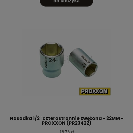
do koszyka
Nasadka 1/2" czterostronnie zwężona - 22MM -
PROXXON (PR23422)
18,76 zł