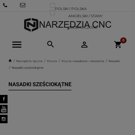
+48 570
SKLEP@NARZEDZIACNC.PL
718 712
Narzędzia ręczne
Klucze
Klucze nasadowe i akcesoria
Nasadki
Nasadki sześciokątne
NASADKI SZEŚCIOKĄTNE