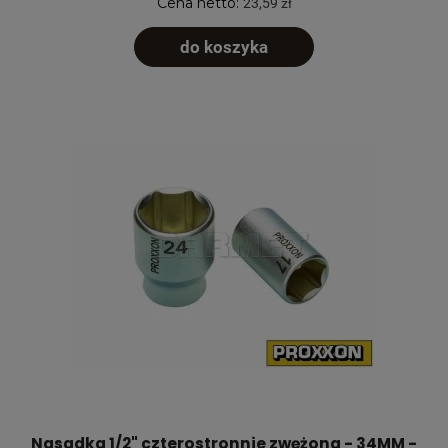
Cena netto:
23,59 zł
do koszyka
Nasadka 1/2" czterostronnie zwężona - 34MM -