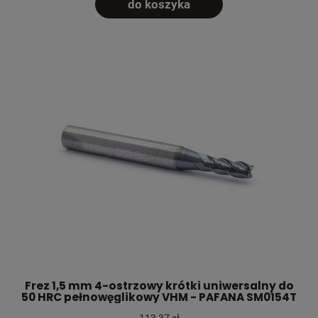
do koszyka
Frez 1,5 mm 4-ostrzowy krótki uniwersalny do
50 HRC pełnowęglikowy VHM - PAFANA SM0154T
113,37 zł