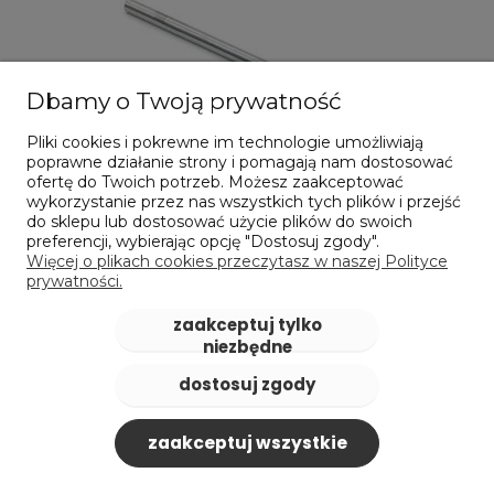
Dbamy o Twoją prywatność
Pliki cookies i pokrewne im technologie umożliwiają
poprawne działanie strony i pomagają nam dostosować
ofertę do Twoich potrzeb. Możesz zaakceptować
wykorzystanie przez nas wszystkich tych plików i przejść
do sklepu lub dostosować użycie plików do swoich
preferencji, wybierając opcję "Dostosuj zgody".
Więcej o plikach cookies przeczytasz w naszej Polityce
Frez 2-ostrzowy 5 mm | uniwersalny do 55 HRC |
prywatności.
powłoka TiSiN | seria Gold | pełnowęglikowy
VHM - DARMET 205207505G
zaakceptuj tylko
43,05 zł
niezbędne
zawiera 23% VAT, bez kosztów dostawy
dostosuj zgody
Cena netto:
35,00 zł
do koszyka
zaakceptuj wszystkie