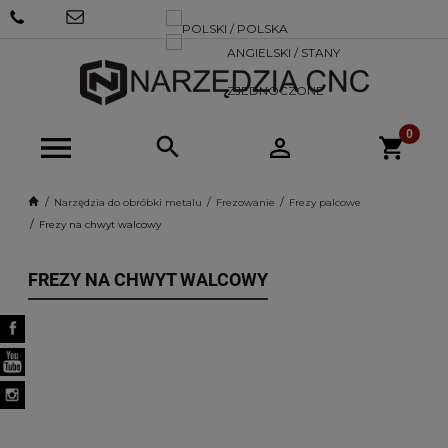
+48 570
SKLEP@NARZEDZIACNC.PL
718 712
Narzędzia do obróbki metalu
Frezowanie
Frezy palcowe
Frezy na chwyt walcowy
FREZY NA CHWYT WALCOWY