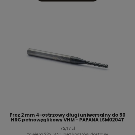
Frez 2 mm 4-ostrzowy długi uniwersalny do 50
HRC pełnowęglikowy VHM - PAFANA LSM0204T
75,17 zł
zawiera 23% VAT, bez kosztów dostawy