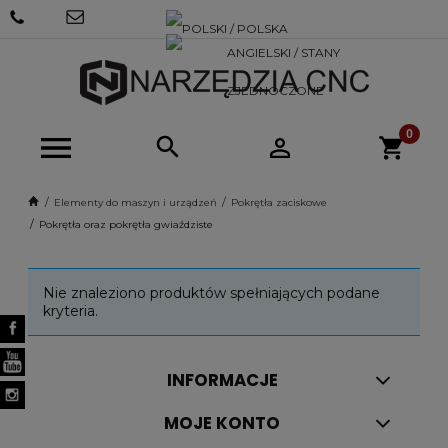
+48 570
SKLEP@NARZEDZIACNC.PL
718 712
Elementy do maszyn i urządzeń
Pokrętła zaciskowe
Pokrętła oraz pokrętła gwiaździste
Nie znaleziono produktów spełniających podane
kryteria.
INFORMACJE
MOJE KONTO