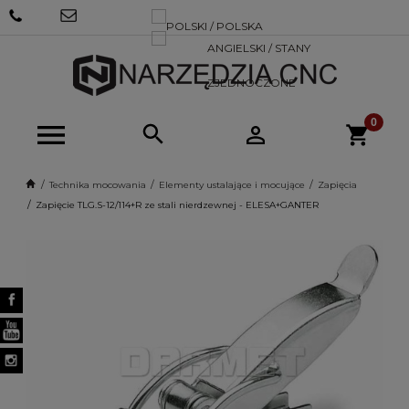
+48 570
SKLEP@NARZEDZIACNC.PL
718 712
Technika mocowania
Elementy ustalające i mocujące
Zapięcia
Zapięcie TLG.S-12/114+R ze stali nierdzewnej - ELESA+GANTER